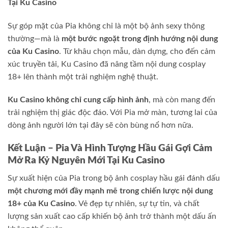
Tại Ku Casino
Sự góp mặt của Pia không chỉ là một bộ ảnh sexy thông
thường—mà là
một bước ngoặt trong định hướng nội dung
của Ku Casino
. Từ khâu chọn mẫu, dàn dựng, cho đến cảm
xúc truyền tải, Ku Casino đã nâng tầm nội dung cosplay
18+ lên thành một trải nghiệm nghệ thuật.
Ku Casino không chỉ cung cấp hình ảnh
, mà còn mang đến
trải nghiệm thị giác độc đáo. Với Pia mở màn, tương lai của
dòng ảnh người lớn tại đây sẽ còn bùng nổ hơn nữa.
Kết Luận – Pia Và Hình Tượng Hầu Gái Gợi Cảm
Mở Ra Kỷ Nguyên Mới Tại Ku Casino
Sự xuất hiện của Pia trong bộ ảnh cosplay hầu gái đánh dấu
một chương mới đầy mạnh mẽ trong chiến lược nội dung
18+ của Ku Casino
. Vẻ đẹp tự nhiên, sự tự tin, và chất
lượng sản xuất cao cấp khiến bộ ảnh trở thành một dấu ấn