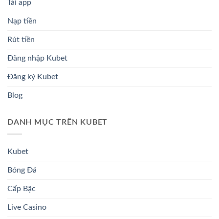
Tải app
Nạp tiền
Rút tiền
Đăng nhập Kubet
Đăng ký Kubet
Blog
DANH MỤC TRÊN KUBET
Kubet
Bóng Đá
Cấp Bậc
Live Casino