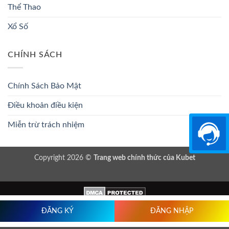
Thể Thao
Xổ Số
CHÍNH SÁCH
Chính Sách Bảo Mật
Điều khoản điều kiện
Miễn trừ trách nhiệm
Copyright 2026 ©
Trang web chính thức của Kubet
ĐĂNG KÝ
ĐĂNG NHẬP