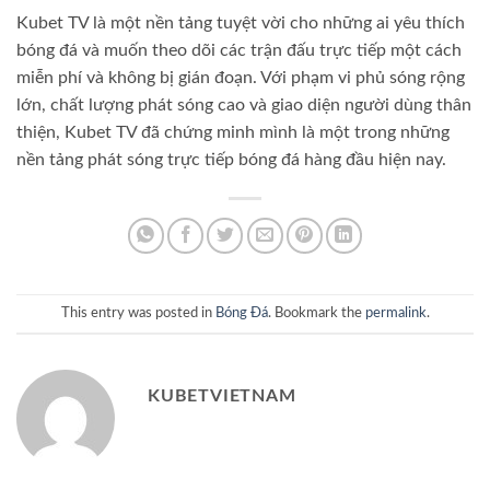
Kubet TV là một nền tảng tuyệt vời cho những ai yêu thích
bóng đá và muốn theo dõi các trận đấu trực tiếp một cách
miễn phí và không bị gián đoạn. Với phạm vi phủ sóng rộng
lớn, chất lượng phát sóng cao và giao diện người dùng thân
thiện, Kubet TV đã chứng minh mình là một trong những
nền tảng phát sóng trực tiếp bóng đá hàng đầu hiện nay.
This entry was posted in
Bóng Đá
. Bookmark the
permalink
.
KUBETVIETNAM