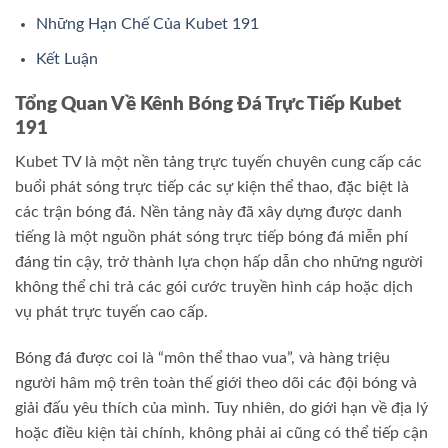
Những Hạn Chế Của Kubet 191
Kết Luận
Tổng Quan Về Kênh Bóng Đá Trực Tiếp Kubet
191
Kubet TV là một nền tảng trực tuyến chuyên cung cấp các
buổi phát sóng trực tiếp các sự kiện thể thao, đặc biệt là
các trận bóng đá. Nền tảng này đã xây dựng được danh
tiếng là một nguồn phát sóng trực tiếp bóng đá miễn phí
đáng tin cậy, trở thành lựa chọn hấp dẫn cho những người
không thể chi trả các gói cước truyền hình cáp hoặc dịch
vụ phát trực tuyến cao cấp.
Bóng đá được coi là “môn thể thao vua”, và hàng triệu
người hâm mộ trên toàn thế giới theo dõi các đội bóng và
giải đấu yêu thích của mình. Tuy nhiên, do giới hạn về địa lý
hoặc điều kiện tài chính, không phải ai cũng có thể tiếp cận