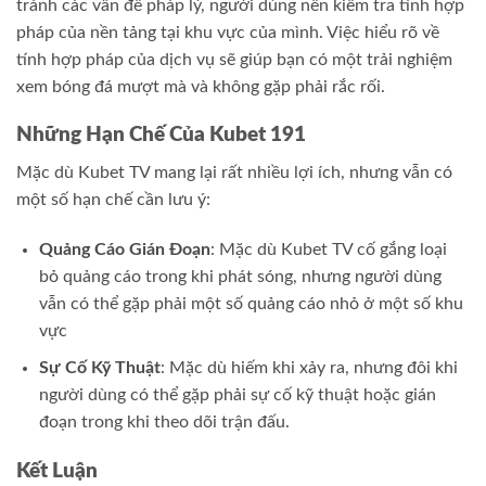
tránh các vấn đề pháp lý, người dùng nên kiểm tra tính hợp
pháp của nền tảng tại khu vực của mình. Việc hiểu rõ về
tính hợp pháp của dịch vụ sẽ giúp bạn có một trải nghiệm
xem bóng đá mượt mà và không gặp phải rắc rối.
Những Hạn Chế Của Kubet 191
Mặc dù Kubet TV mang lại rất nhiều lợi ích, nhưng vẫn có
một số hạn chế cần lưu ý:
Quảng Cáo Gián Đoạn
: Mặc dù Kubet TV cố gắng loại
bỏ quảng cáo trong khi phát sóng, nhưng người dùng
vẫn có thể gặp phải một số quảng cáo nhỏ ở một số khu
vực
Sự Cố Kỹ Thuật
: Mặc dù hiếm khi xảy ra, nhưng đôi khi
người dùng có thể gặp phải sự cố kỹ thuật hoặc gián
đoạn trong khi theo dõi trận đấu.
Kết Luận