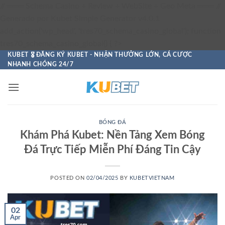
// ═══ Schema Casino + Review + WebSite + Geo Meta ═══ //
Generado por Kubet Simple Generator v4.0.1
add_action('wp_head', 'tres70_schema_casino_global'); function
Skip
tres70_schema_casino_global() { ?>
KUBET 🎖 ĐĂNG KÝ KUBET - NHẬN THƯỞNG LỚN, CÁ CƯỢC
to
NHANH CHÓNG 24/7
content
BÓNG ĐÁ
Khám Phá Kubet: Nền Tảng Xem Bóng
Đá Trực Tiếp Miễn Phí Đáng Tin Cậy
POSTED ON
02/04/2025
BY
KUBETVIETNAM
02
Apr