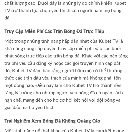
chất lượng cao. Dưới đây là những lý do chính khiến Kubet
TV trở thành lựa chọn yêu thích của người hâm mộ bóng
đá.
Truy Cập Miễn Phí Các Trận Bóng Đá Trực Tiếp
Một trong những tính năng hấp dẫn nhất của Kubet TV là
khả năng cung cấp quyền truy cập miễn phí vào các buổi
phát sóng trực tiếp các trận bóng đá. Khác với các nền tảng
trả phí yêu cầu đăng ký hoặc các gói truyền hình cáp đắt
đỏ, Kubet TV đảm bảo rằng người hâm mộ có thể thưởng
thức các trận đấu yêu thích của mình mà không phải tốn
một đồng nào. Điều này làm cho Kubet TV trở thành nền
tảng lý tưởng cho những người yêu bóng đá có ngân sách
hạn chế, mang đến cho họ cơ hội kết nối với đội bóng và
giải đấu mà họ yêu thích.
Trải Nghiệm Xem Bóng Đá Không Quảng Cáo
Một tính năng nổi bật khác của Kubet TV là cam kết mang